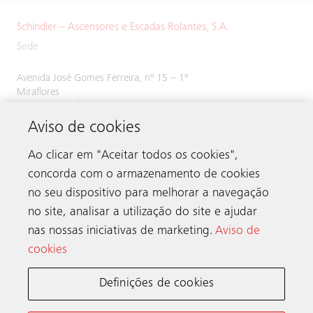
Schindler – Ascensores e Escadas Rolantes, S.A.
Sede
Avenida José Gomes Ferreira, nº 15 – 1º
Miraflores
1495-139 Algés, Portugal
Aviso de cookies
Tel:
214 243 800
Ao clicar em "Aceitar todos os cookies",
concorda com o armazenamento de cookies
no seu dispositivo para melhorar a navegação
Contacto
no site, analisar a utilização do site e ajudar
nas nossas iniciativas de marketing.
Aviso de
cookies
A Schindler no mundo
Definições de cookies