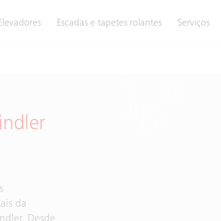
Elevadores
Escadas e tapetes rolantes
Serviços
indler
s
tais da
indler. Desde