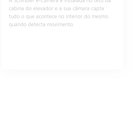
A Schindler e-Camera é instalada no teto da
cabina do elevador e a sua câmara capta
tudo o que acontece no interior do mesmo
quando detecta movimento.