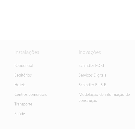
Instalações
Inovações
Residencial
Schindler PORT
Escritórios
Serviços Digitais
Hotéis
Schindler R.I.S.E
Centros comerciais
Modelação de informação de
construção
Transporte
Saúde