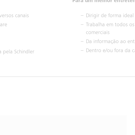
Para um melhor entrete
versos canais
Dirigir de forma idea
ware
Trabalha em todos os 
comerciais
Da informação ao ent
Dentro e/ou fora da 
 pela Schindler