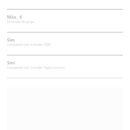
Máx. 6
Dimensão do grupo
Sim
Compatível com Schindler PORT
Sim
Compatível com Schindler Digital Services