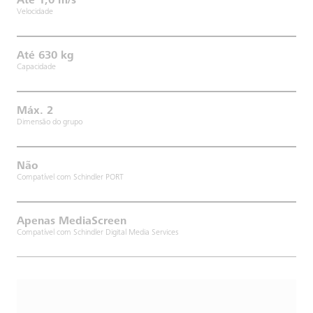
Até 1,0 m/s
Velocidade
Até 630 kg
Capacidade
Máx. 2
Dimensão do grupo
Não
Compatível com Schindler PORT
Apenas MediaScreen
Compatível com Schindler Digital Media Services