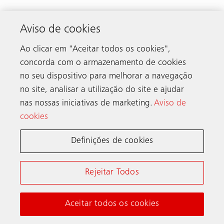
Inovações
Aviso de cookies
Media
Ao clicar em "Aceitar todos os cookies",
concorda com o armazenamento de cookies
Ferramentas online
no seu dispositivo para melhorar a navegação
no site, analisar a utilização do site e ajudar
Sobre nós
nas nossas iniciativas de marketing.
Aviso de
cookies
Grupo Schindler
Definições de cookies
Schindler – Ascensores e Escadas Rolantes, S.A.
Rejeitar Todos
Sede
Aceitar todos os cookies
Avenida José Gomes Ferreira, nº 15 – 1º
Miraflores