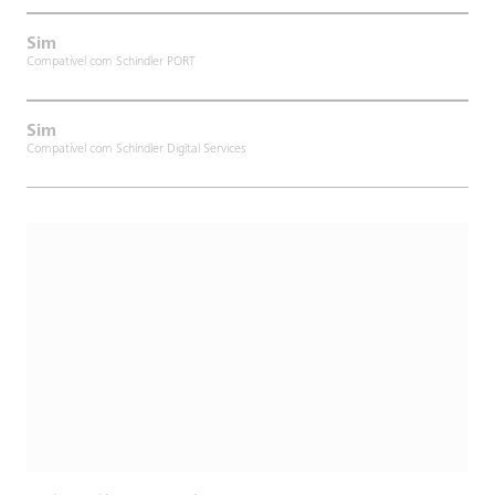
Sim
Compatível com Schindler PORT
Sim
Compatível com Schindler Digital Services