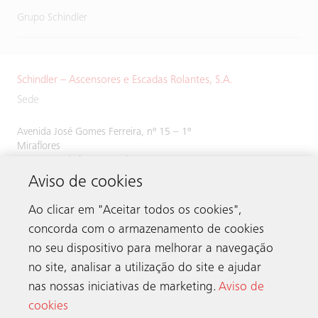
Grupo Schindler
Schindler – Ascensores e Escadas Rolantes, S.A.
Sede
Avenida José Gomes Ferreira, nº 15 – 1º
Miraflores
1495-139 Algés, Portugal
Aviso de cookies
Tel:
214 243 800
Ao clicar em "Aceitar todos os cookies",
concorda com o armazenamento de cookies
no seu dispositivo para melhorar a navegação
Contacto
no site, analisar a utilização do site e ajudar
nas nossas iniciativas de marketing.
Aviso de
cookies
A Schindler no mundo