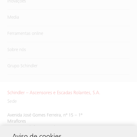
Inovações
Media
Ferramentas online
Sobre nós
Grupo Schindler
Schindler – Ascensores e Escadas Rolantes, S.A.
Sede
Avenida José Gomes Ferreira, nº 15 – 1º
Miraflores
1495-139 Algés, Portugal