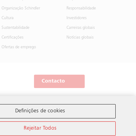
Organização Schindler
Responsabilidade
Cultura
Investidores
Sustentabilidade
Carreiras globais
Certificações
Notícias globais
Ofertas de emprego
Contacto
A Schindler no mundo
Definições de cookies
Rejeitar Todos