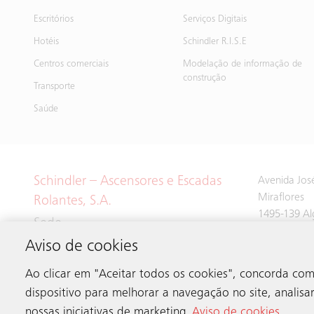
Escritórios
Serviços Digitais
Hotéis
Schindler R.I.S.E
Centros comerciais
Modelação de informação de
construção
Transporte
Saúde
Schindler – Ascensores e Escadas
Avenida José
Miraflores
Rolantes, S.A.
1495-139 Al
Sede
Aviso de cookies
Tel:
214 243
Ao clicar em "Aceitar todos os cookies", concorda c
dispositivo para melhorar a navegação no site, analisar 
nossas iniciativas de marketing.
Aviso de cookies