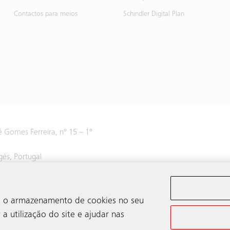
Contactos para meios
Schindler Digital Plan
 Gomes Ferreira, nº 15 – 1º
gés, Portugal
 800
om o armazenamento de cookies no seu
a utilização do site e ajudar nas