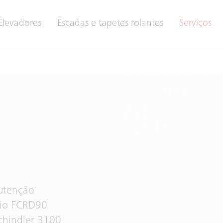
Elevadores
Escadas e tapetes rolantes
Serviços
nutenção
eio FCRD90
chindler 3100