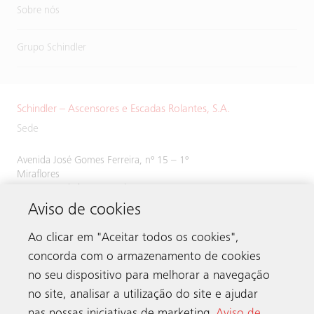
Sobre nós
Grupo Schindler
Schindler – Ascensores e Escadas Rolantes, S.A.
Sede
Avenida José Gomes Ferreira, nº 15 – 1º
Miraflores
1495-139 Algés, Portugal
Aviso de cookies
Tel:
214 243 800
Ao clicar em "Aceitar todos os cookies",
concorda com o armazenamento de cookies
no seu dispositivo para melhorar a navegação
Contacto
no site, analisar a utilização do site e ajudar
nas nossas iniciativas de marketing.
Aviso de