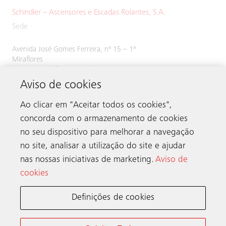
Schindler – Ascensores e Escadas Rolantes, S.A.
Sede
Avenida José Gomes Ferreira, nº 15 – 1º
Miraflores
1495-139 Algés, Portugal
Aviso de cookies
Tel:
214 243 800
Ao clicar em "Aceitar todos os cookies",
concorda com o armazenamento de cookies
no seu dispositivo para melhorar a navegação
Contacto
no site, analisar a utilização do site e ajudar
nas nossas iniciativas de marketing.
Aviso de
cookies
A Schindler no mundo
Definições de cookies
Termos e Condições
Nota de Privacidade