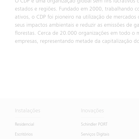
O CDP é uma organização global sem fins lucrativos 
estados e regiões. Fundado em 2000, trabalhando com
ativos, o CDP foi pioneiro na utilização de mercados
seus impactos ambientais e reduzir as emissões de ga
florestas. Cerca de 20.000 organizações em todo o
empresas, representando metade da capitalização do
Instalações
Inovações
Residencial
Schindler PORT
Escritórios
Serviços Digitais