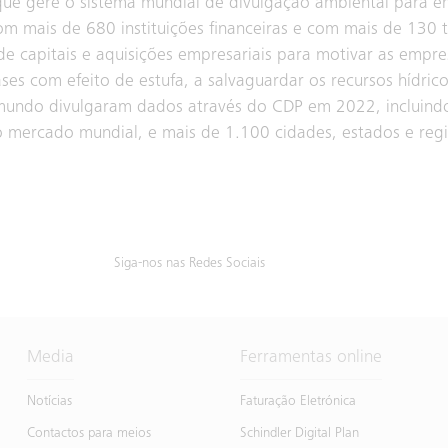
que gere o sistema mundial de divulgação ambiental para e
 mais de 680 instituições financeiras e com mais de 130 t
 de capitais e aquisições empresariais para motivar as empr
ses com efeito de estufa, a salvaguardar os recursos hídric
 mundo divulgaram dados através do CDP em 2022, incluind
 mercado mundial, e mais de 1.100 cidades, estados e regi
Siga-nos nas Redes Sociais
Media
Ferramentas online
Notícias
Faturação Eletrónica
Contactos para meios
Schindler Digital Plan