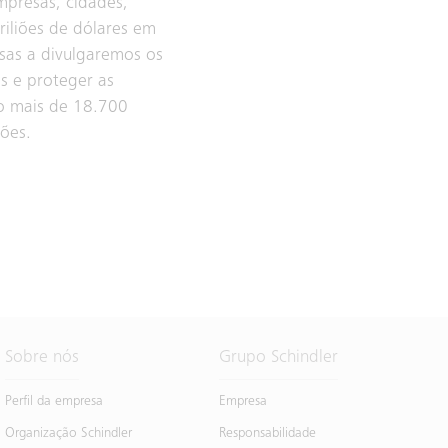
mpresas, cidades,
riliões de dólares em
esas a divulgaremos os
os e proteger as
o mais de 18.700
ões.
Sobre nós
Grupo Schindler
Perfil da empresa
Empresa
Organização Schindler
Responsabilidade