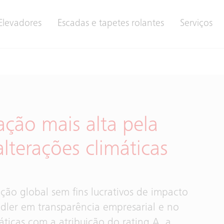
Elevadores
Escadas e tapetes rolantes
Serviços
ação mais alta pela
alterações climáticas
ção global sem fins lucrativos de impacto
dler em transparência empresarial e no
icas com a atribuição do rating A, a