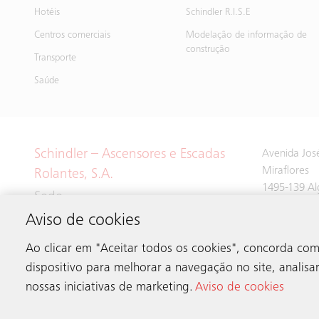
Hotéis
Schindler R.I.S.E
Centros comerciais
Modelação de informação de
construção
Transporte
Saúde
Schindler – Ascensores e Escadas
Avenida José
Miraflores
Rolantes, S.A.
1495-139 Al
Sede
Aviso de cookies
Tel:
214 243
Ao clicar em "Aceitar todos os cookies", concorda c
dispositivo para melhorar a navegação no site, analisar 
nossas iniciativas de marketing.
Aviso de cookies