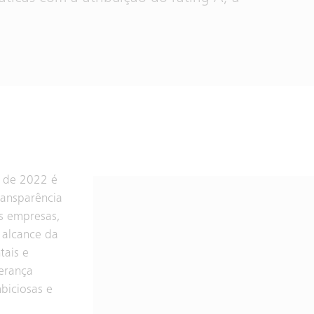
s de 2022 é
ransparência
s empresas,
 alcance da
tais e
erança
biciosas e